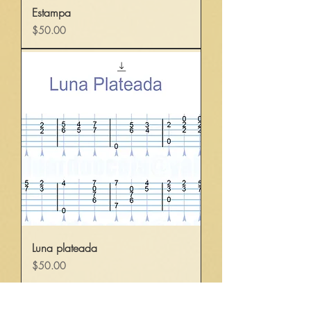
Estampa
Precio
$50.00
Luna plateada
Precio
$50.00