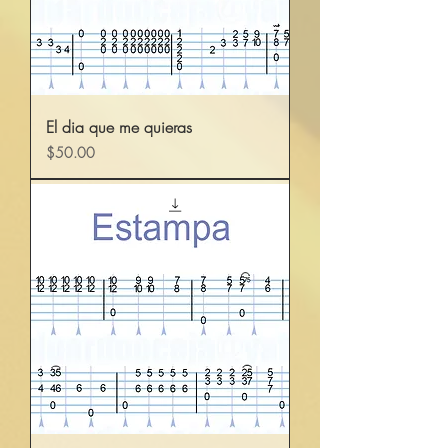
El dia que me quieras
Precio
$50.00