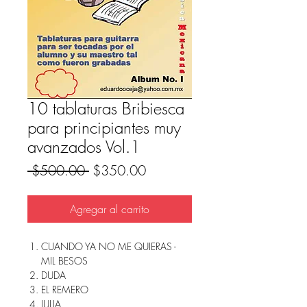
10 tablaturas Bribiesca
para principiantes muy
avanzados Vol.1
Precio
Precio
 $500.00 
$350.00
de
oferta
Agregar al carrito
CUANDO YA NO ME QUIERAS -
MIL BESOS
DUDA
EL REMERO
JULIA