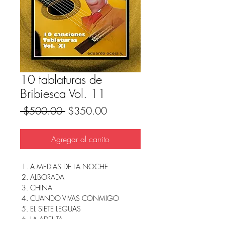
10 tablaturas de
Bribiesca Vol. 11
Precio
Precio
 $500.00 
$350.00
de
oferta
Agregar al carrito
A MEDIAS DE LA NOCHE
ALBORADA
CHINA
CUANDO VIVAS CONMIGO
EL SIETE LEGUAS
LA ADELITA