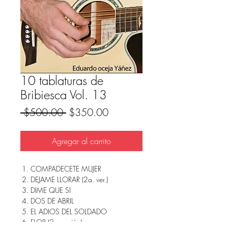
10 tablaturas de
Bribiesca Vol. 13
Precio
Precio
 $500.00 
$350.00
de
oferta
Agregar al carrito
COMPADECETE MUJER
DEJAME LLORAR (2a. ver.)
DIME QUE SI
DOS DE ABRIL
EL ADIOS DEL SOLDADO
FLOR (2a versión)