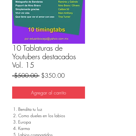
10 Tablaturas de
Youtubers destacados
Vol. 15
Precio
Precio
 $500.00 
$350.00
de
oferta
Agregar al carrito
Bendita tu luz
Como dueles en los labios
Europa
Karma
Labios compartidos