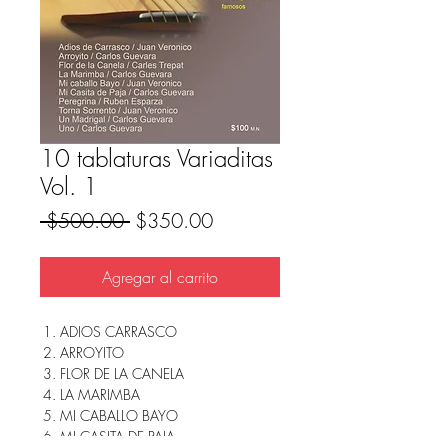
10 tablaturas Variaditas
Vol. 1
Precio
Precio
 $500.00 
$350.00
de
oferta
Agregar al carrito
ADIOS CARRASCO
ARROYITO
FLOR DE LA CANELA
LA MARIMBA
MI CABALLO BAYO
MI CASITA DE PAJA