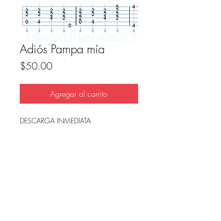
Adiós Pampa mía
Precio
$50.00
Agregar al carrito
DESCARGA INMEDIATA
Archivo en PDF, listo para imprimir.
FAQ
Condicion de uso y reembolso