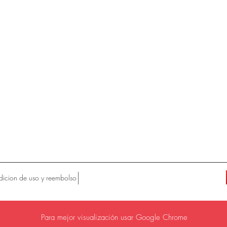
icion de uso y reembolso
Para mejor visualización usar Google Chrome