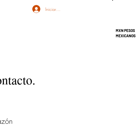
Iniciar sesión
MXN PESOS
MEXICANOS
ontacto.
azón