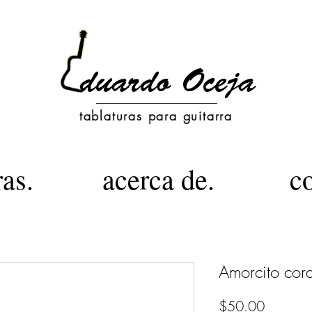
tablaturas para guitarra
ras.
acerca de.
c
Amorcito cor
Precio
$50.00