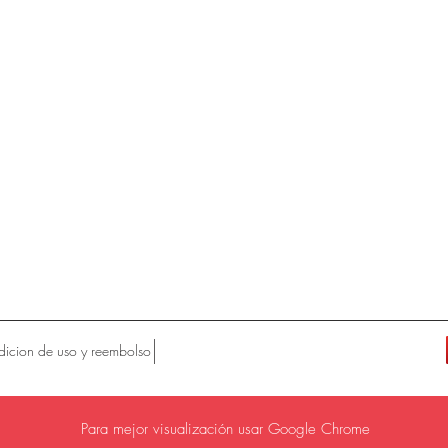
icion de uso y reembolso
Para mejor visualización usar Google Chrome