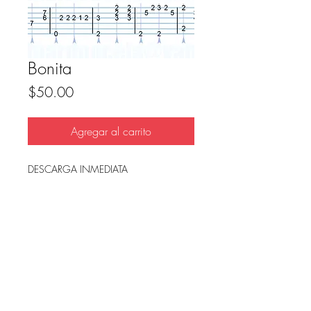
Bonita
Precio
$50.00
Agregar al carrito
DESCARGA INMEDIATA
Archivo en PDF, listo para imprimir.
FAQ
Condicion de uso y reembolso