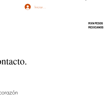
Iniciar sesión
MXN PESOS
MEXICANOS
ontacto.
corazón