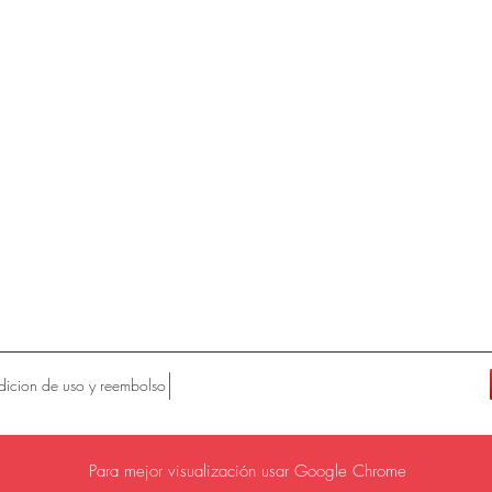
icion de uso y reembolso
Para mejor visualización usar Google Chrome