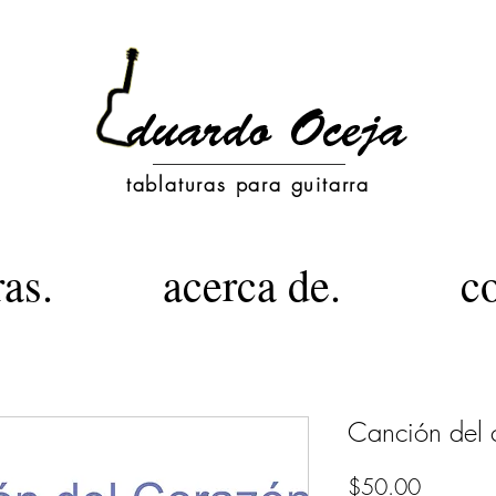
tablaturas para guitarra
ras.
acerca de.
c
Canción del 
Precio
$50.00