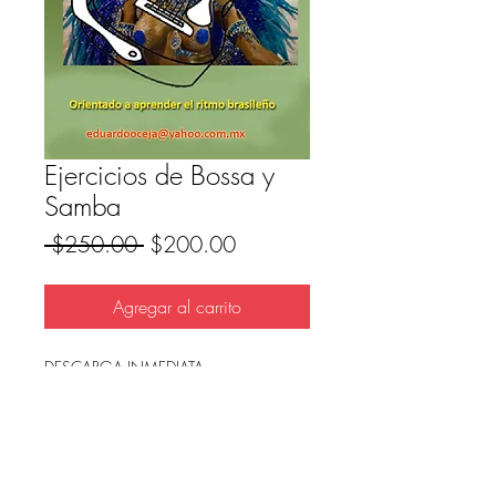
Ejercicios de Bossa y
Samba
Precio
Precio
 $250.00 
$200.00
de
oferta
Agregar al carrito
DESCARGA INMEDIATA
Archivo en PDF, listo para imprimir.