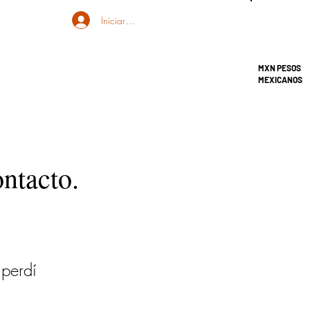
Iniciar sesión
MXN PESOS
MEXICANOS
ontacto.
 perdí