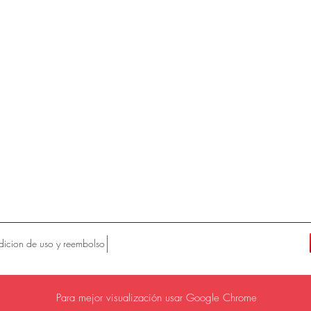
icion de uso y reembolso
Para mejor visualización usar Google Chrome