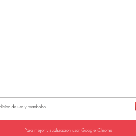
icion de uso y reembolso
Para mejor visualización usar Google Chrome