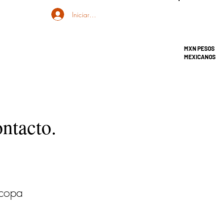
Iniciar sesión
MXN PESOS
MEXICANOS
ontacto.
 copa