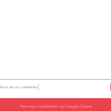
icion de uso y reembolso
Para mejor visualización usar Google Chrome