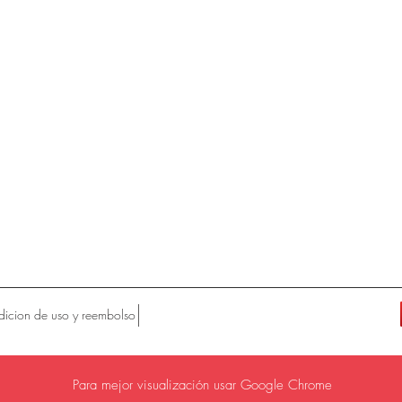
icion de uso y reembolso
Para mejor visualización usar Google Chrome