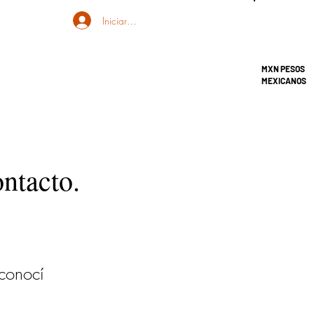
Iniciar sesión
MXN PESOS
MEXICANOS
ontacto.
 conocí