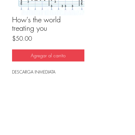
How's the world
treating you
Precio
$50.00
Agregar al carrito
DESCARGA INMEDIATA
Archivo en PDF, listo para imprimir.
FAQ
Condicion de uso y reembolso