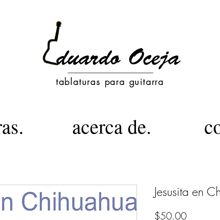
tablaturas para guitarra
ras.
acerca de.
c
Jesusita en C
Precio
$50.00