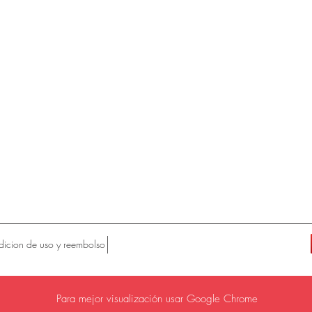
icion de uso y reembolso
Para mejor visualización usar Google Chrome