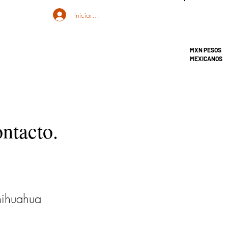
Iniciar sesión
MXN PESOS
MEXICANOS
ontacto.
hihuahua