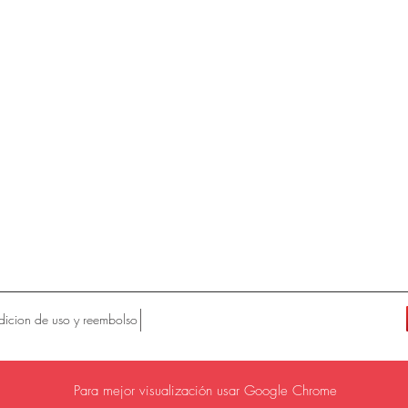
icion de uso y reembolso
Para mejor visualización usar Google Chrome