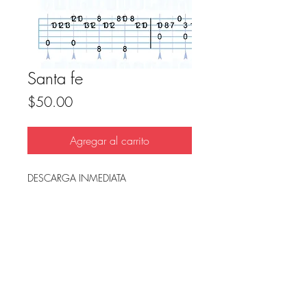
Santa fe
Precio
$50.00
Agregar al carrito
DESCARGA INMEDIATA
Archivo en PDF, listo para imprimir.
FAQ
Condicion de uso y reembolso