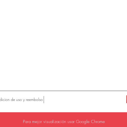
icion de uso y reembolso
Para mejor visualización usar Google Chrome