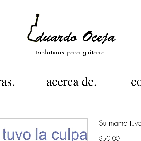
tablaturas para guitarra
ras.
acerca de.
c
Su mamá tuvo
Precio
$50.00