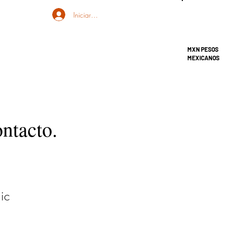
Iniciar sesión
MXN PESOS
MEXICANOS
ontacto.
ic