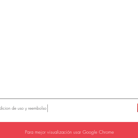
icion de uso y reembolso
Para mejor visualización usar Google Chrome