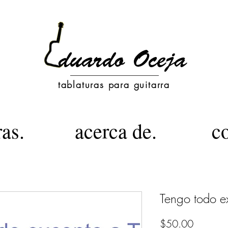
tablaturas para guitarra
ras.
acerca de.
c
Tengo todo ex
Precio
$50.00