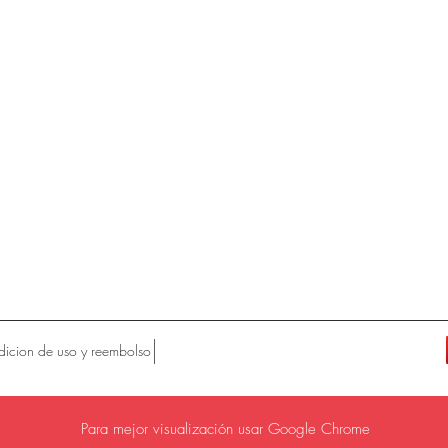
icion de uso y reembolso
Para mejor visualización usar Google Chrome