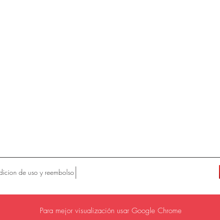
icion de uso y reembolso
Para mejor visualización usar Google Chrome