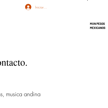
Iniciar sesión
MXN PESOS
MEXICANOS
ontacto.
as, musica andina