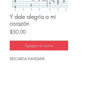
Y dale alegría a mi
corazón
Precio
$50.00
Agregar al carrito
DESCARGA INMEDIATA
Archivo en PDF, listo para imprimir.
FAQ
Condicion de uso y reembolso