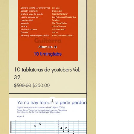
10 tablaturas de youtubers Vol.
32
Precio
Precio de oferta
$500.00
$350.00