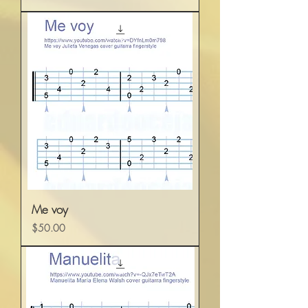
Me voy
Precio
$50.00