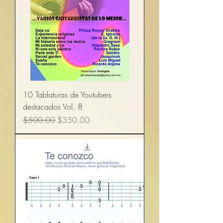
10 Tablaturas de Youtubers
destacados Vol. 8
Precio
Precio de oferta
$500.00
$350.00