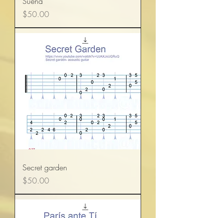
Sueña
Precio
$50.00
Secret garden
Precio
$50.00