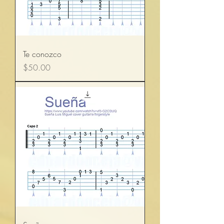
Te conozco
Precio
$50.00